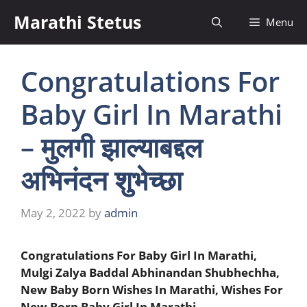
Skip
Marathi Stetus
Menu
to
content
Congratulations For
Baby Girl In Marathi
– मुलगी झाल्याबद्दल
अभिनंदन शुभेच्छा
May 2, 2022
by
admin
Congratulations For Baby Girl In Marathi,
Mulgi Zalya Baddal Abhinandan Shubhechha,
New Baby Born Wishes In Marathi, Wishes For
New Born Baby Girl In Marathi.